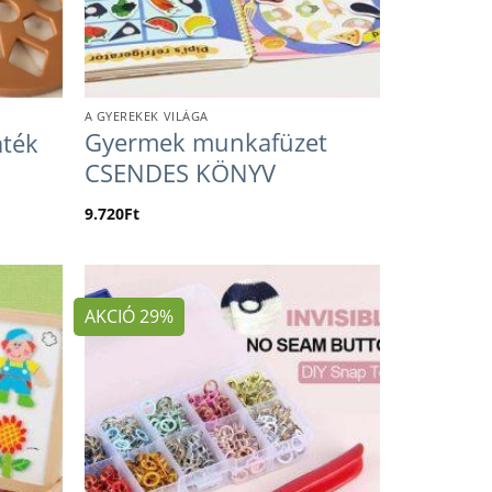
A GYEREKEK VILÁGA
Gyermek munkafüzet
áték
CSENDES KÖNYV
9.720
Ft
AKCIÓ 29%