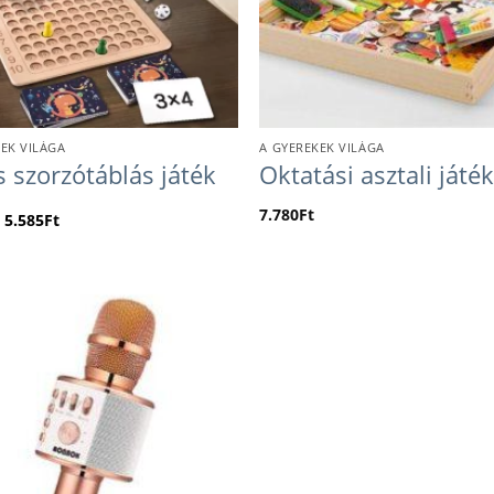
EK VILÁGA
A GYEREKEK VILÁGA
 szorzótáblás játék
Oktatási asztali játé
7.780
Ft
5.585
Ft