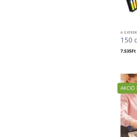
A GYEREK
150 d
7.535
Ft
AKCIÓ