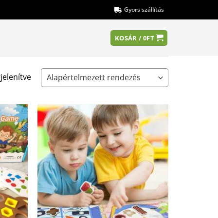
Gyors szállítás
KOSÁR /
0
FT
jelenítve