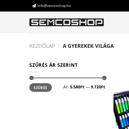
Skip
info@semcoshop.hu
to
content
KEZDŐLAP
/
A GYEREKEK VILÁGA
SZŰRÉS ÁR SZERINT
Ár:
5.580Ft
—
9.720Ft
SZŰRÉS