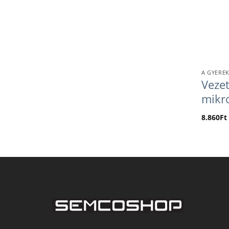
A GYEREK
Vezet
mikr
8.860
Ft