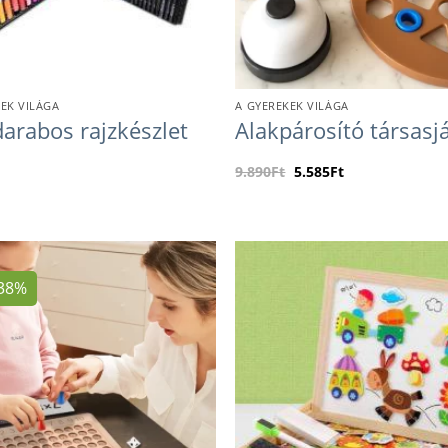
EK VILÁGA
A GYEREKEK VILÁGA
arabos rajzkészlet
Alakpárosító társasj
9.890
Ft
5.585
Ft
 38%