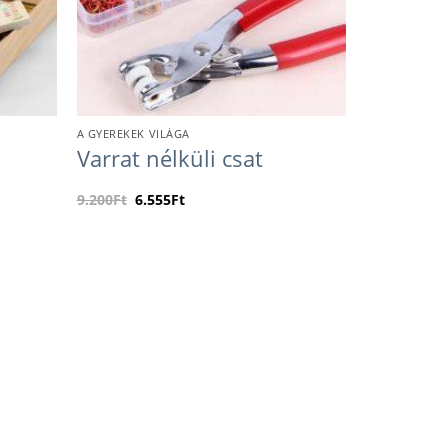
A GYEREKEK VILÁGA
k
Varrat nélküli csat
9.200
Ft
6.555
Ft