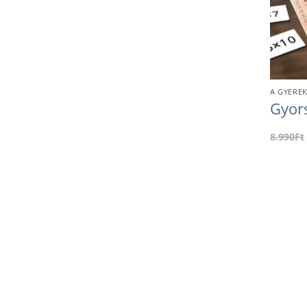
A GYEREK
Gyors
8.990
Ft