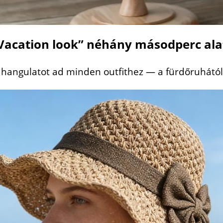
Vacation look” néhány másodperc ala
 hangulatot ad minden outfithez — a fürdőruhától 