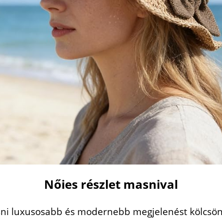
Nőies részlet masnival
ni luxusosabb és modernebb megjelenést kölcsönö