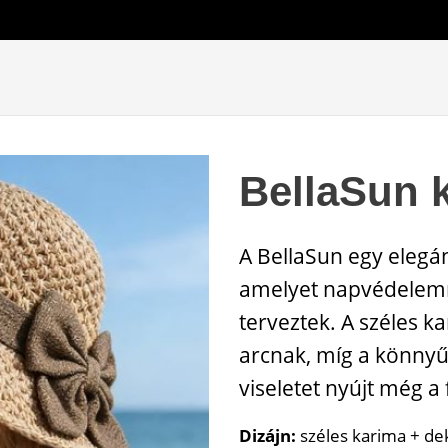
BellaSun 
A BellaSun egy elegán
amelyet napvédelemre
terveztek. A széles k
arcnak, míg a könnyű
viseletet nyújt még a
Dizájn:
széles karima + de