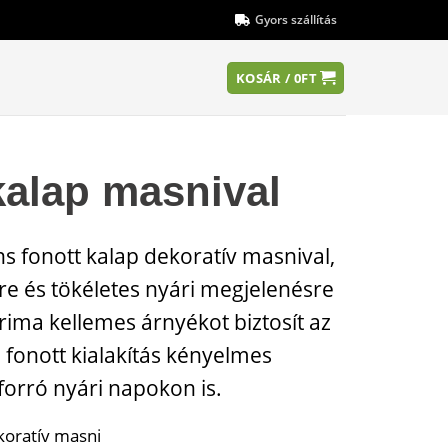
Gyors szállítás
KOSÁR /
0
FT
kalap masnival
s fonott kalap dekoratív masnival,
 és tökéletes nyári megjelenésre
arima kellemes árnyékot biztosít az
 fonott kialakítás kényelmes
 forró nyári napokon is.
koratív masni