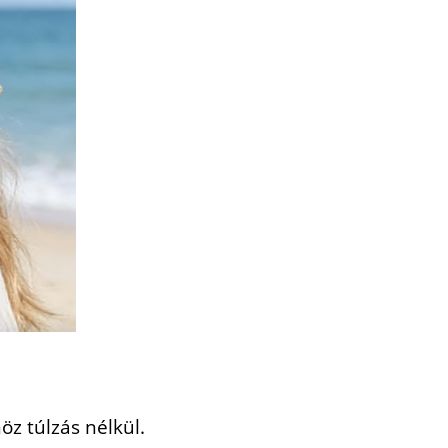
z túlzás nélkül.