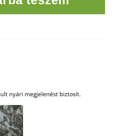
rba teszem
lt nyári megjelenést biztosít.