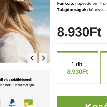
Funkció:
napvédelem + div
Tulajdonságok:
könnyű, sz
8.930
Ft
8.930
Ft
li visszaküldésére!!
és nélkül visszatérítjük
BellaSun kalap masnival