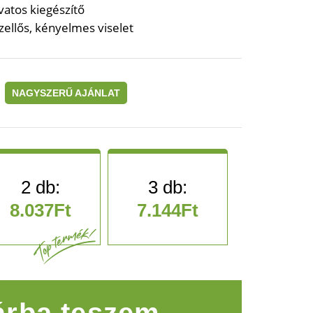
atos kiegészítő
ellős, kényelmes viselet
NAGYSZERŰ AJÁNLAT
8.037
Ft
7.144
Ft
 mennyiség