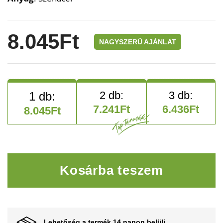
8.045
Ft
NAGYSZERŰ AJÁNLAT
7.241
Ft
6.436
Ft
8.045
Ft
Kerek faragás melléklet men
Kosárba teszem
Lehetőség a termék 14 napon belüli