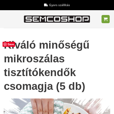
Skip
Gyors szállítás
to
content
Kiváló minőségű
Save
mikroszálas
tisztítókendők
csomagja (5 db)