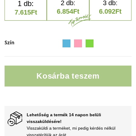
6.854
Ft
6.092
Ft
7.615
Ft
Szín
Kosárba teszem
Kiváló minőségű mikroszálas tisztítókendők csomagja
Lehetőség a termék 14 napon belüli
visszaküldésére!
Visszaküldi a terméket, mi pedig kérdés nélkül
visszatérítjük az árát.