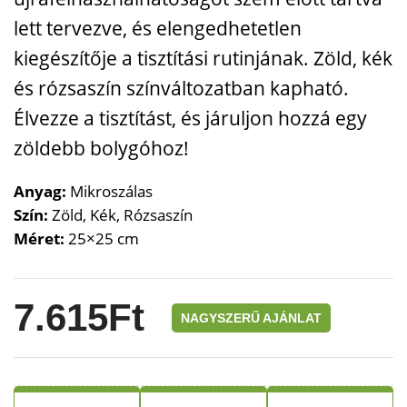
lett tervezve, és elengedhetetlen
kiegészítője a tisztítási rutinjának. Zöld, kék
és rózsaszín színváltozatban kapható.
Élvezze a tisztítást, és járuljon hozzá egy
zöldebb bolygóhoz!
Anyag:
Mikroszálas
Szín:
Zöld, Kék, Rózsaszín
Méret:
25×25 cm
7.615
Ft
NAGYSZERŰ AJÁNLAT