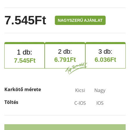
7.545
Ft
NAGYSZERŰ AJÁNLAT
6.791
Ft
6.036
Ft
7.545
Ft
Karkötő mérete
Kicsi
Nagy
Töltés
C-IOS
IOS