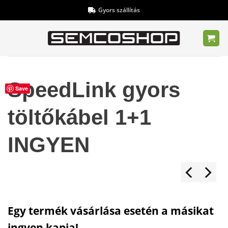
Skip
Gyors szállítás
to
content
SpeedLink gyors
Save
töltőkábel 1+1
INGYEN
Egy termék vásárlása esetén a másikat
ingyen kapja!