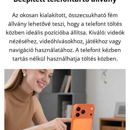
Az
okosan
kialakított,
összecsukható
fém
állvány
lehetővé
teszi,
hogy
a
telefont
töltés
közben
ideális
pozícióba
állítsa.
Kiváló:
videók
nézéséhez,
videóhívásokhoz,
játékhoz
vagy
navigáció
használatához.
A
telefont
kézben
tartás
nélkül
használhatja
töltés
közben.