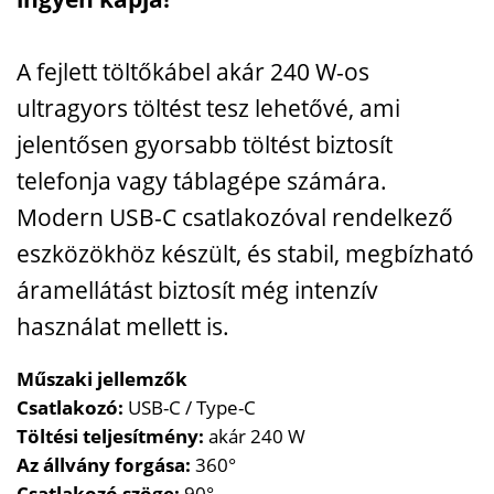
A
fejlett
töltőkábel
akár
240
W-
os
ultragyors
töltést
tesz
lehetővé,
ami
jelentősen
gyorsabb
töltést
biztosít
telefonja
vagy
táblagépe
számára.
Modern
USB-
C
csatlakozóval
rendelkező
eszközökhöz
készült,
és
stabil,
megbízható
áramellátást
biztosít
még
intenzív
használat
mellett
is.
Műszaki
jellemzők
Csatlakozó:
USB-
C /
Type-
C
Töltési
teljesítmény:
akár
240
W
Az
állvány
forgása:
360°
Csatlakozó
szöge:
90°