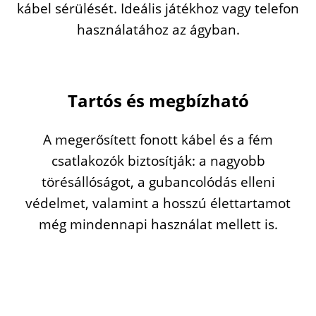
kábel
sérülését.
Ideális
játékhoz
vagy
telefon
használatához
az
ágyban.
Tartós
és
megbízható
A
megerősített
fonott
kábel
és
a
fém
csatlakozók
biztosítják:
a
nagyobb
törésállóságot,
a
gubancolódás
elleni
védelmet,
valamint
a
hosszú
élettartamot
még
mindennapi
használat
mellett
is.