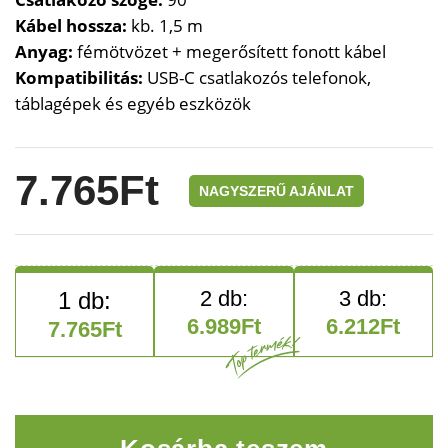
Kábel
hossza:
kb.
1,5
m
Anyag:
fémötvözet +
megerősített
fonott
kábel
Kompatibilitás:
USB-
C
csatlakozós
telefonok,
táblagépek
és
egyéb
eszközök
7.765
Ft
NAGYSZERŰ AJÁNLAT
6.989
Ft
6.212
Ft
7.765
Ft
SpeedLink gyors töltőkábel 