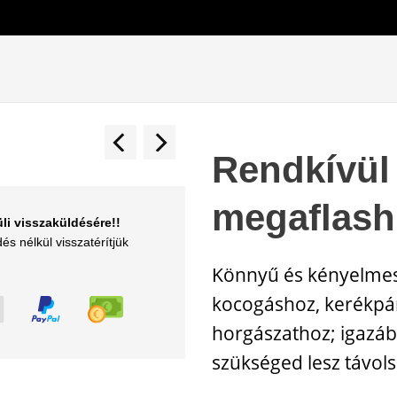
Rendkívül 
megaflash
li visszaküldésére!!
és nélkül visszatérítjük
Könnyű és kényelme
kocogáshoz, kerékpá
horgászathoz; igazábó
szükséged lesz távols