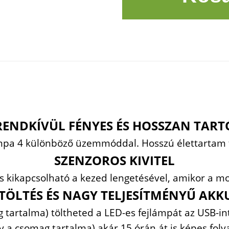
RENDKÍVÜL FÉNYES ÉS HOSSZAN TART
ámpa 4 különböző üzemmóddal. Hosszú élettartam t
SZENZOROS KIVITEL
 és kikapcsolható a kezed lengetésével, amikor 
 TÖLTÉS ÉS NAGY TELJESÍTMÉNYŰ AK
 tartalma) töltheted a LED-es fejlámpát az USB-int
 a csomag tartalma) akár 15 órán át is képes fo