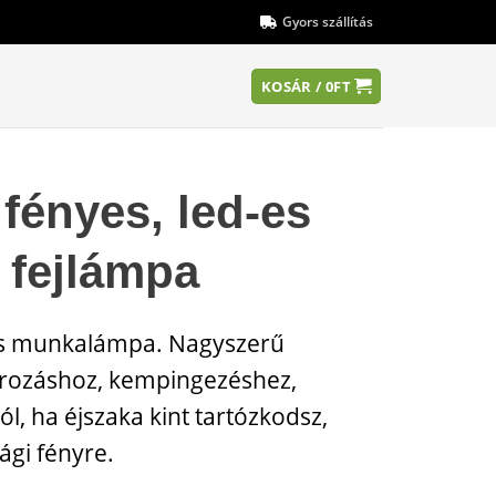
Gyors szállítás
KOSÁR /
0
FT
fényes, led-es
 fejlámpa
s munkalámpa. Nagyszerű
rozáshoz, kempingezéshez,
l, ha éjszaka kint tartózkodsz,
ági fényre.