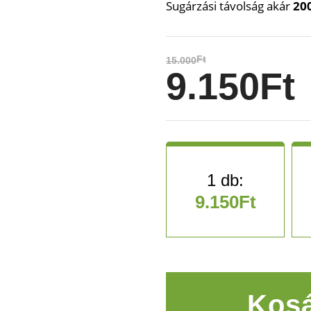
Sugárzási távolság akár
20
Ft
15.000
9.150
Ft
9.150
Ft
Rendkívül fényes, led-es
Kosá