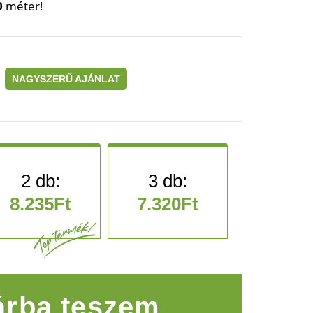
0
méter!
NAGYSZERŰ AJÁNLAT
8.235
Ft
7.320
Ft
 megaflash fejlámpa mennyiség
rba teszem