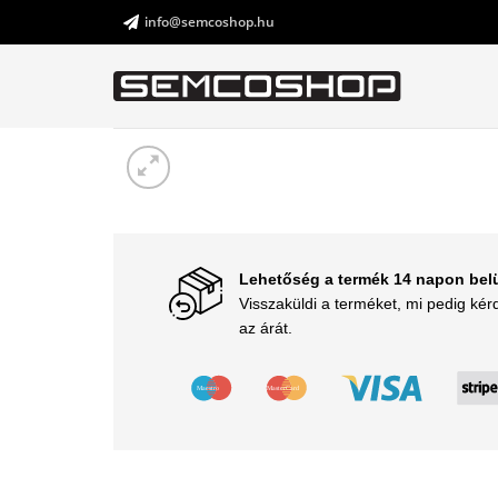
Skip
info@semcoshop.hu
to
content
Lehetőség a termék 14 napon belü
Visszaküldi a terméket, mi pedig kérd
az árát.