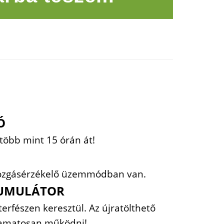
Ó
öbb mint 15 órán át!
a mozgásérzékelő üzemmódban van.
KUMULÁTOR
erfészen keresztül. Az újratölthető
lyamatosan működni!