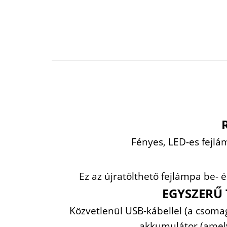
Fényes, LED-es fejl
Ez az újratölthető fejlámpa be-
EGYSZERŰ
Közvetlenül USB-kábellel (a csomag
akkumulátor (amely