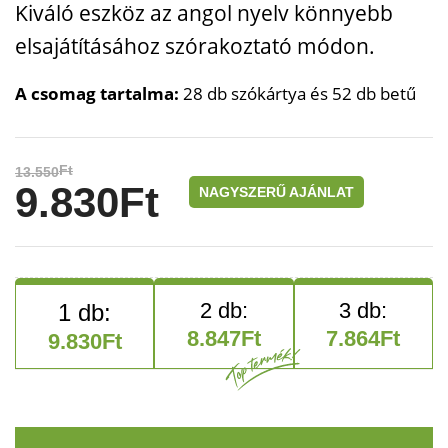
Kiváló eszköz az angol nyelv könnyebb
elsajátításához szórakoztató módon.
A csomag tartalma:
28 db szókártya és 52 db betű
Ft
13.550
9.830
Ft
NAGYSZERŰ AJÁNLAT
8.847
Ft
7.864
Ft
9.830
Ft
LinguaLingo – angol nyelvta