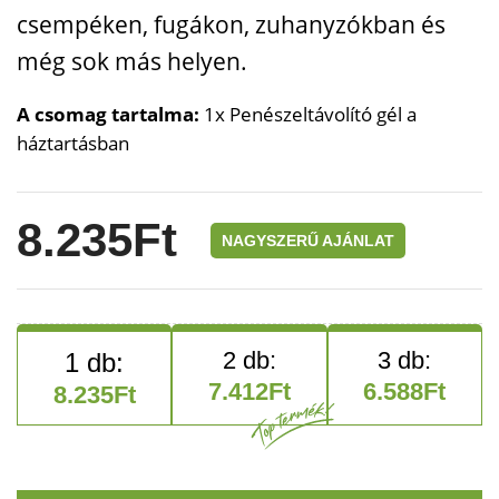
csempéken, fugákon, zuhanyzókban és
még sok más helyen.
A csomag tartalma:
1x Penészeltávolító gél a
háztartásban
8.235
Ft
NAGYSZERŰ AJÁNLAT
7.412
Ft
6.588
Ft
8.235
Ft
Penészeltávolító gél a házt