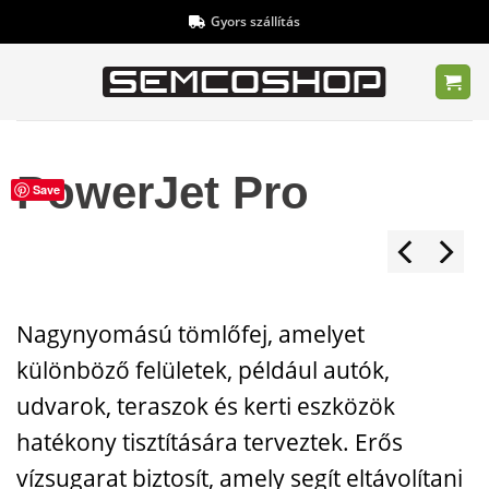
Skip
Gyors szállítás
to
content
PowerJet Pro
Save
Nagynyomású tömlőfej, amelyet
különböző felületek, például autók,
udvarok, teraszok és kerti eszközök
hatékony tisztítására terveztek. Erős
vízsugarat biztosít, amely segít eltávolítani