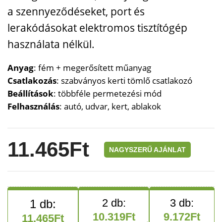
a szennyeződéseket, port és
lerakódásokat elektromos tisztítógép
használata nélkül.
Anyag
: fém + megerősített műanyag
Csatlakozás
: szabványos kerti tömlő csatlakozó
Beállítások
: többféle permetezési mód
Felhasználás
: autó, udvar, kert, ablakok
11.465
Ft
NAGYSZERŰ AJÁNLAT
10.319
Ft
9.172
Ft
11.465
Ft