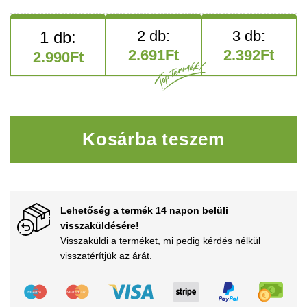
2.691
Ft
2.392
Ft
2.990
Ft
Meglepetés termék mennyis
Kosárba teszem
Lehetőség a termék 14 napon belüli
visszaküldésére!
Visszaküldi a terméket, mi pedig kérdés nélkül
visszatérítjük az árát.