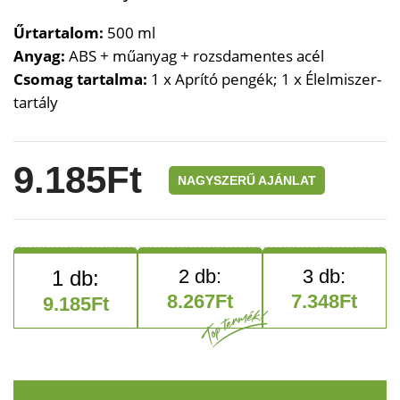
Űrtartalom:
500 ml
Anyag:
ABS + műanyag + rozsdamentes acél
Csomag tartalma:
1 x Aprító pengék; 1 x Élelmiszer-
tartály
9.185
Ft
NAGYSZERŰ AJÁNLAT
8.267
Ft
7.348
Ft
9.185
Ft
Kézi zöldségaprító kötéllel 