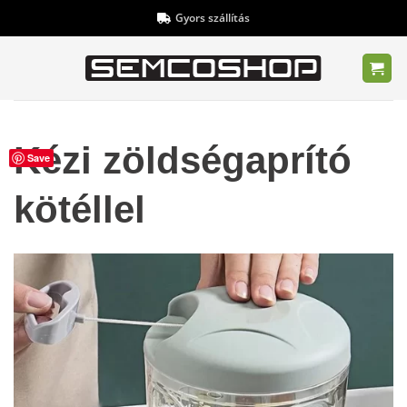
Skip
Gyors szállítás
to
content
Kézi zöldségaprító
Save
kötéllel