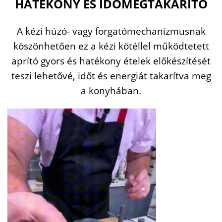
HATÉKONY ÉS IDŐMEGTAKARÍTÓ
A kézi húzó- vagy forgatómechanizmusnak
köszönhetően ez a kézi kötéllel működtetett
aprító gyors és hatékony ételek előkészítését
teszi lehetővé, időt és energiát takarítva meg
a konyhában.