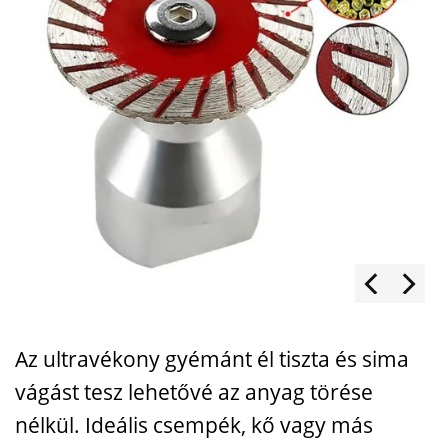
Az
ultravékony
gyémánt
él
tiszta
és
sima
vágást
tesz
lehetővé
az
anyag
törése
nélkül.
Ideális
csempék,
kő
vagy
más