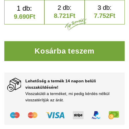
8.721
Ft
7.752
Ft
9.690
Ft
Gyémánt vágókorongok prec
Kosárba teszem
Lehetőség a termék 14 napon belüli
visszaküldésére!
Visszaküldi a terméket, mi pedig kérdés nélkül
visszatérítjük az árát.