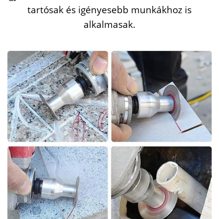
tartósak
és
igényesebb
munkákhoz
is
alkalmasak.