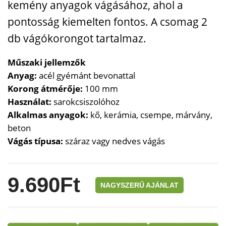
kemény
anyagok
vágásához,
ahol
a
pontosság
kiemelten
fontos.
A
csomag
2
db
vágókorongot
tartalmaz.
Műszaki
jellemzők
Anyag:
acél
gyémánt
bevonattal
Korong
átmérője:
100
mm
Használat:
sarokcsiszolóhoz
Alkalmas
anyagok:
kő,
kerámia,
csempe,
márvány,
beton
Vágás
típusa:
száraz
vagy
nedves
vágás
9.690
Ft
NAGYSZERŰ AJÁNLAT