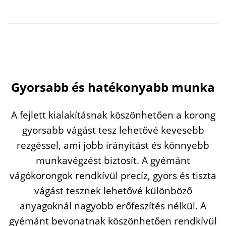
Gyorsabb
és
hatékonyabb
munka
A
fejlett
kialakításnak
köszönhetően
a
korong
gyorsabb
vágást
tesz
lehetővé
kevesebb
rezgéssel,
ami
jobb
irányítást
és
könnyebb
munkavégzést
biztosít.
A
gyémánt
vágókorongok
rendkívül
precíz,
gyors
és
tiszta
vágást
tesznek
lehetővé
különböző
anyagoknál
nagyobb
erőfeszítés
nélkül.
A
gyémánt
bevonatnak
köszönhetően
rendkívül