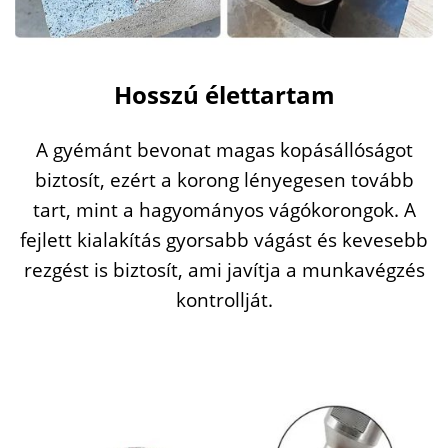
Hosszú
élettartam
A
gyémánt
bevonat
magas
kopásállóságot
biztosít,
ezért
a
korong
lényegesen
tovább
tart,
mint
a
hagyományos
vágókorongok.
A
fejlett
kialakítás
gyorsabb
vágást
és
kevesebb
rezgést
is
biztosít,
ami
javítja
a
munkavégzés
kontrollját.