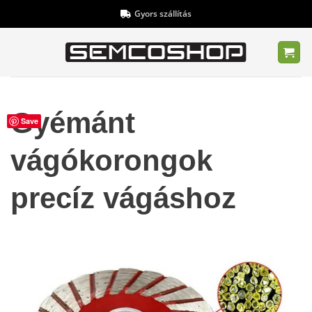
Skip
Gyors szállítás
to
content
Gyémánt
Save
vágókorongok
precíz vágáshoz