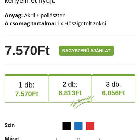
kényelmet nyújt.
Anyag:
Akril + poliészter
A csomag tartalma:
1x Hőszigetelt zokni
7.570
Ft
NAGYSZERŰ AJÁNLAT
6.813
Ft
6.056
Ft
7.570
Ft
Szín
Méret
L
M
S