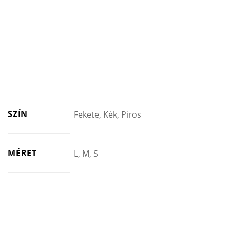
SZÍN
Fekete, Kék, Piros
MÉRET
L, M, S