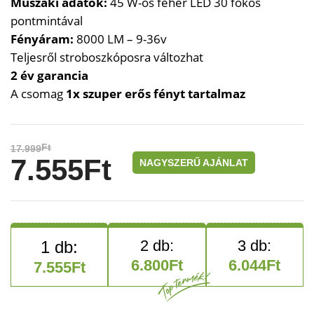
Műszaki adatok:
45 W-os fehér LED 30 fokos
pontmintával
Fényáram:
8000 LM – 9-36v
Teljesről stroboszkóposra változhat
2 év garancia
A csomag
1x szuper erős fényt tartalmaz
Ft
17.999
7.555
Ft
NAGYSZERŰ AJÁNLAT
6.800
Ft
6.044
Ft
7.555
Ft