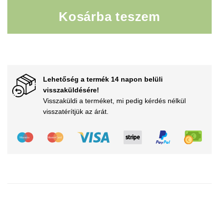
Kosárba teszem
Átlátszó hatású bélésű harisnyanadrágok mennyiség
Lehetőség a termék 14 napon belüli
visszaküldésére!
Visszaküldi a terméket, mi pedig kérdés nélkül
visszatérítjük az árát.