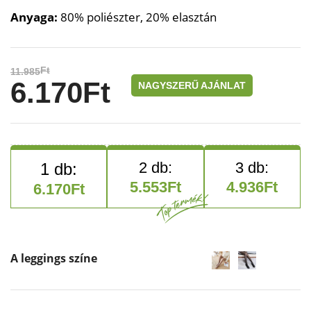
Anyaga:
80% poliészter, 20% elasztán
Ft
11.985
6.170
Ft
NAGYSZERŰ AJÁNLAT
5.553
Ft
4.936
Ft
6.170
Ft
A leggings színe