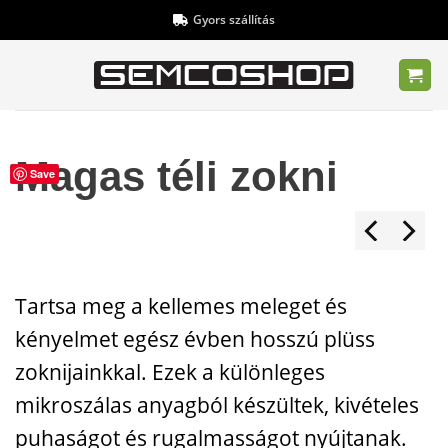
Skip
Gyors szállítás
to
content
Magas téli zokni
Save
Tartsa meg a kellemes meleget és
kényelmet egész évben hosszú plüss
zoknijainkkal. Ezek a különleges
mikroszálas anyagból készültek, kivételes
puhaságot és rugalmasságot nyújtanak.