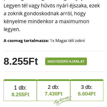
Legyen tél vagy hűvös nyári éjszaka, ezek
a zoknik gondoskodnak arról, hogy
kényelme mindenkor a maximumon
legyen.
A csomag tartalmazza:
1x Magas téli zokni
8.255
Ft
NAGYSZERŰ AJÁNLAT
7.430
Ft
6.604
Ft
8.255
Ft