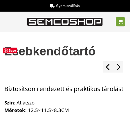
Skip
Gyors szállítás
to
content
Zsebkendőtartó
Save
Biztosítson rendezett és praktikus tárolást
Szín
: Átlátszó
Méretek
: 12.5×11.5×8.3CM