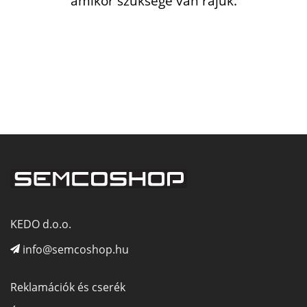
amikor szüksége van rájuk.
KEDO d.o.o.
info@semcoshop.hu
Reklamációk és cserék