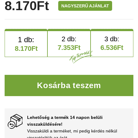
8.170
Ft
NAGYSZERŰ AJÁNLAT
7.353
Ft
6.536
Ft
8.170
Ft
Zsebkendőtartó mennyiség
Kosárba teszem
Lehetőség a termék 14 napon belüli
visszaküldésére!
Visszaküldi a terméket, mi pedig kérdés nélkül
visszatérítjük az árát.